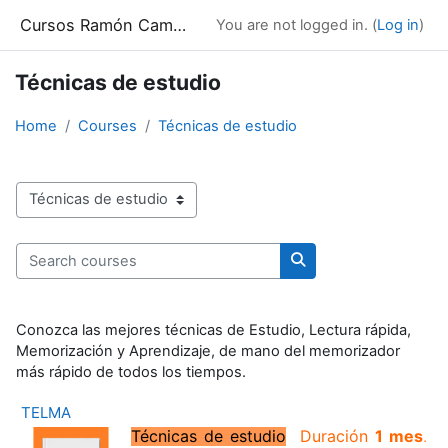
Skip to main content
Cursos Ramón Campayo
You are not logged in. (
Log in
)
Técnicas de estudio
Home
Courses
Técnicas de estudio
Course categories
Search courses
Search courses
Conozca las mejores técnicas de Estudio, Lectura rápida,
Memorización y Aprendizaje, de mano del memorizador
más rápido de todos los tiempos.
TELMA
T
écnicas de estudio
Duración
1 mes
.